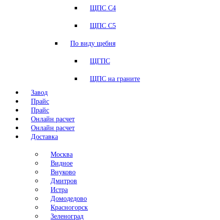
ЩПС С4
ЩПС С5
По виду щебня
ЩГПС
ЩПС на граните
Завод
Прайс
Прайс
Онлайн расчет
Онлайн расчет
Доставка
Москва
Видное
Внуково
Дмитров
Истра
Домодедово
Красногорск
Зеленоград