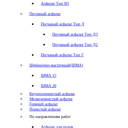
Асфальт Тип В3
Песчаный асфальт
Песчаный асфальт Тип Д
Песчаный асфальт Тип Д3
Песчаный асфальт Тип Д2
Песчаный асфальт Тип Г
Щебеночно-мастичный(ЩМА)
ЩМА 15
ЩМА 20
Крупнозернистый асфальт
Мелкозернистый асфальт
Горячий асфальт
Пористый асфальт
По направлениям работ
Асфальт для полов