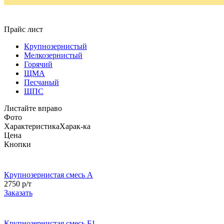
Прайс лист
Крупнозернистый
Мелкозернистый
Горячий
ЩМА
Песчаный
ЩПС
Листайте вправо
Фото
Характеристика
Харак-ка
Цена
Кнопки
Крупнозернистая смесь А
2750 р/т
Заказать
Крупнозернистая смесь Б1