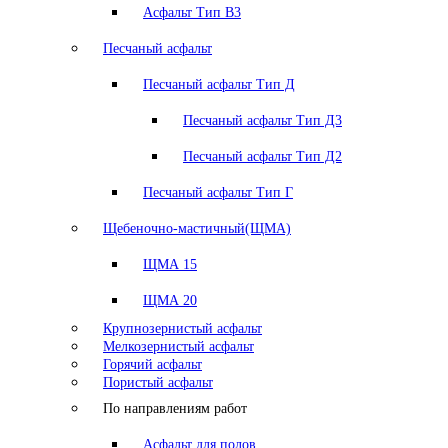
Асфальт Тип В3
Песчаный асфальт
Песчаный асфальт Тип Д
Песчаный асфальт Тип Д3
Песчаный асфальт Тип Д2
Песчаный асфальт Тип Г
Щебеночно-мастичный(ЩМА)
ЩМА 15
ЩМА 20
Крупнозернистый асфальт
Мелкозернистый асфальт
Горячий асфальт
Пористый асфальт
По направлениям работ
Асфальт для полов