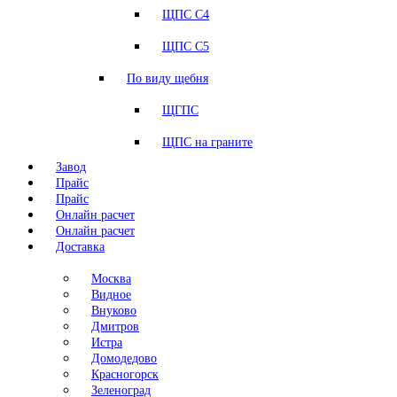
ЩПС С4
ЩПС С5
По виду щебня
ЩГПС
ЩПС на граните
Завод
Прайс
Прайс
Онлайн расчет
Онлайн расчет
Доставка
Москва
Видное
Внуково
Дмитров
Истра
Домодедово
Красногорск
Зеленоград