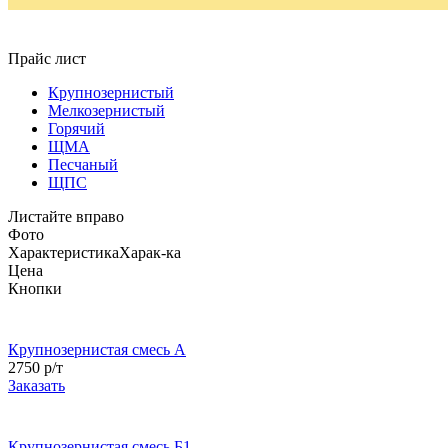
Прайс лист
Крупнозернистый
Мелкозернистый
Горячий
ЩМА
Песчаный
ЩПС
Листайте вправо
Фото
Характеристика
Харак-ка
Цена
Кнопки
Крупнозернистая смесь А
2750 р/т
Заказать
Крупнозернистая смесь Б1