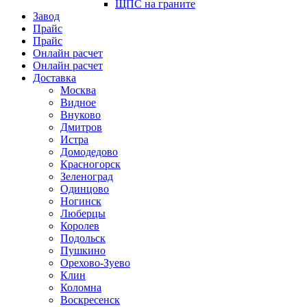
ЩПС на граните
Завод
Прайс
Прайс
Онлайн расчет
Онлайн расчет
Доставка
Москва
Видное
Внуково
Дмитров
Истра
Домодедово
Красногорск
Зеленоград
Одинцово
Ногинск
Люберцы
Королев
Подольск
Пушкино
Орехово-Зуево
Клин
Коломна
Воскресенск