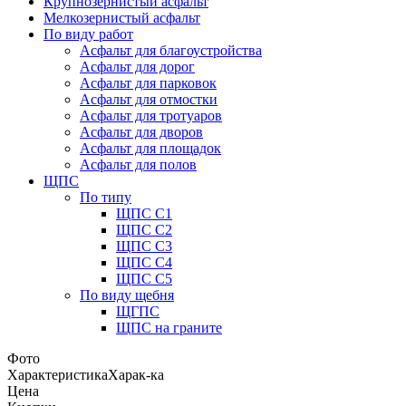
Крупнозернистый асфальт
Мелкозернистый асфальт
По виду работ
Асфальт для благоустройства
Асфальт для дорог
Асфальт для парковок
Асфальт для отмостки
Асфальт для тротуаров
Асфальт для дворов
Асфальт для площадок
Асфальт для полов
ЩПС
По типу
ЩПС С1
ЩПС С2
ЩПС С3
ЩПС С4
ЩПС С5
По виду щебня
ЩГПС
ЩПС на граните
Фото
Характеристика
Харак-ка
Цена