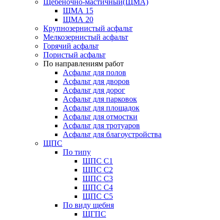
Щебеночно-мастичный(ЩМА)
ЩМА 15
ЩМА 20
Крупнозернистый асфальт
Мелкозернистый асфальт
Горячий асфальт
Пористый асфальт
По направлениям работ
Асфальт для полов
Асфальт для дворов
Асфальт для дорог
Асфальт для парковок
Асфальт для площадок
Асфальт для отмостки
Асфальт для тротуаров
Асфальт для благоустройства
ЩПС
По типу
ЩПС С1
ЩПС С2
ЩПС С3
ЩПС С4
ЩПС С5
По виду щебня
ЩГПС