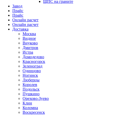
ЩПС на граните
Завод
Прайс
Прайс
Онлайн расчет
Онлайн расчет
Доставка
Москва
Видное
Внуково
Дмитров
Истра
Домодедово
Красногорск
Зеленоград
Одинцово
Ногинск
Люберцы
Королев
Подольск
Пушкино
Орехово-Зуево
Клин
Коломна
Воскресенск