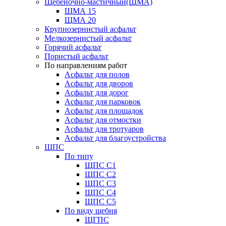
Щебеночно-мастичный(ЩМА)
ЩМА 15
ЩМА 20
Крупнозернистый асфальт
Мелкозернистый асфальт
Горячий асфальт
Пористый асфальт
По направлениям работ
Асфальт для полов
Асфальт для дворов
Асфальт для дорог
Асфальт для парковок
Асфальт для площадок
Асфальт для отмостки
Асфальт для тротуаров
Асфальт для благоустройства
ЩПС
По типу
ЩПС С1
ЩПС С2
ЩПС С3
ЩПС С4
ЩПС С5
По виду щебня
ЩГПС